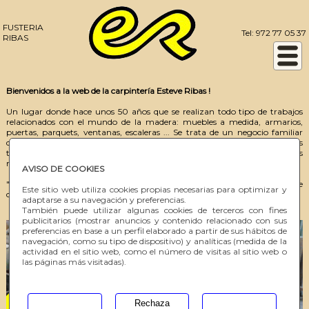
FUSTERIA
Tel: 972 77 05 37
RIBAS
Bienvenidos a la web de la carpintería Esteve Ribas !
Un lugar donde hace unos 50 años que se realizan todo tipo de trabajos
relacionados con el mundo de la madera: muebles a medida, armarios,
puertas, parquets, ventanas, escaleras ... Se trata de un negocio familiar
donde se busca en todo momento la satisfacción del cliente, realizando los
trabajos de una manera personalizada combinando la artesanía y las
nuevas tecnologías.
AVISO DE COOKIES
"En esta web podréis encontrar nuestros servicios así como una sección de
Este sitio web utiliza cookies propias necesarias para optimizar y
contacto para poderos atender mejor y adaptarnos a sus necesidades. "
adaptarse a su navegación y preferencias.
También puede utilizar algunas cookies de terceros con fines
publicitarios (mostrar anuncios y contenido relacionado con sus
preferencias en base a un perfil elaborado a partir de sus hábitos de
navegación, como su tipo de dispositivo) y analíticas (medida de la
actividad en el sitio web, como el número de visitas al sitio web o
las páginas más visitadas).
Rechaza