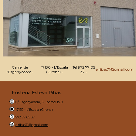
Carrer de
17130 - L'Escala
Tel 972 77 05
e.ribas71@gmail.com
l'Esganyadora -
(Girona) -
37
-
Fusteria Esteve Ribas
C/ Esganyadora, 5 - parcel·la 9
17130 - L'Escala (Girona)
972 77 05 37
e.ribas71@gmail.com