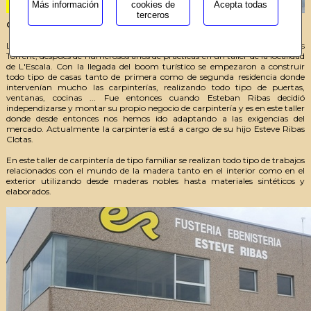
Más información
cookies de
Acepta todas
terceros
Quiénes somos
La carpintería Esteve Ribas fue fundada en los años 60 por Esteve Ribas
Torrent, después de numerosos años de prácticas en un taller de la localidad
de L'Escala. Con la llegada del boom turístico se empezaron a construir
todo tipo de casas tanto de primera como de segunda residencia donde
intervenían mucho las carpinterías, realizando todo tipo de puertas,
ventanas, cocinas ... Fue entonces cuando Esteban Ribas decidió
independizarse y montar su propio negocio de carpintería y es en este taller
donde desde entonces nos hemos ido adaptando a las exigencias del
mercado. Actualmente la carpintería está a cargo de su hijo Esteve Ribas
Clotas.
En este taller de carpintería de tipo familiar se realizan todo tipo de trabajos
relacionados con el mundo de la madera tanto en el interior como en el
exterior utilizando desde maderas nobles hasta materiales sintéticos y
elaborados.