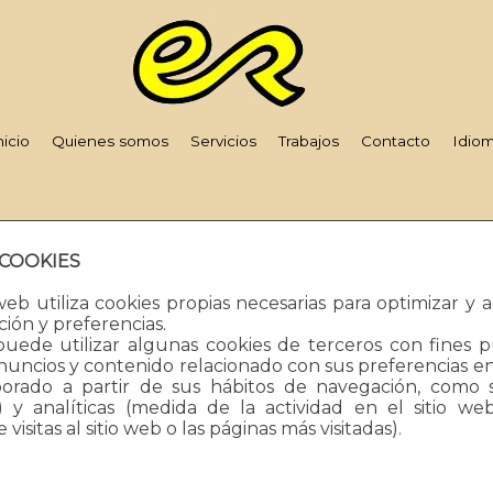
nicio
Quienes somos
Servicios
Trabajos
Contacto
Idio
 COOKIES
rning
: Undefined variable $txt_identificacio_login_centra
pages/0/d334671725/htdocs/web3/login_cistella.php
on
 web utiliza cookies propias necesarias para optimizar y 
ión y preferencias.
ede utilizar algunas cookies de terceros con fines pu
ing
: Undefined variable $txt_identificacio_sub_login_cent
nuncios y contenido relacionado con sus preferencias e
pages/0/d334671725/htdocs/web3/login_cistella.php
on
aborado a partir de sus hábitos de navegación, como 
E-Mail
o) y analíticas (medida de la actividad en el sitio w
isitas al sitio web o las páginas más visitadas).
Warning
: Undefined variable $txt_contrasenya in