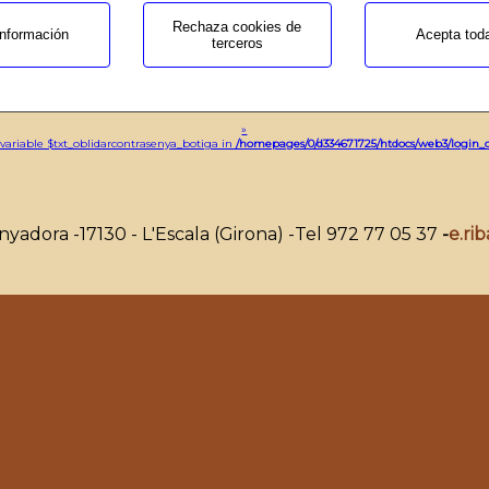
pages/0/d334671725/htdocs/web3/login_cistella.php
on
Rechaza cookies de
nformación
Acepta tod
terceros
»
ng
: Undefined variable $txt_registrat_ara in
/homepages/0/d334671725/htdocs/web3/login_cistella.php
o
»
 variable $txt_oblidarcontrasenya_botiga in
/homepages/0/d334671725/htdocs/web3/login_c
anyadora -
17130 - L'Escala (Girona) -
Tel 972 77 05 37
-
e.ri