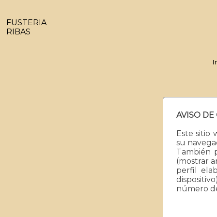
FUSTERIA
RIBAS
I
AVISO DE
Wa
/home
Este sitio
su navegac
También pu
Warn
(mostrar a
/home
perfil el
dispositiv
número de v