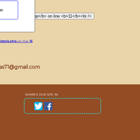
 line
9
as
n line
15
istella.php
on line
16
bas71@gmail.com
SHARES OUR SITE IN