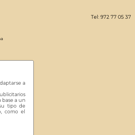
Tel: 972 77 05 37
ma
l in
 line
5
adaptarse a
blicitarios
ral in
n base a un
 line
6
su tipo de
eb, como el