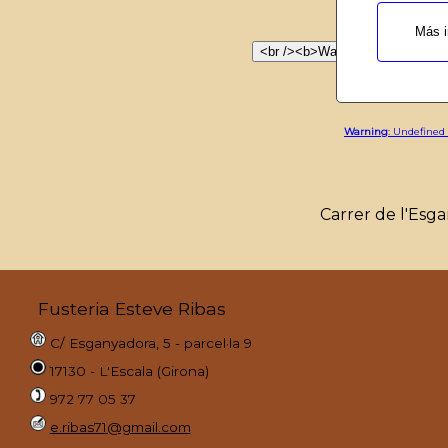
/home
Más i
Warni
Warning
: Undefined
Carrer de l'Esg
Fusteria Esteve Ribas
C/ Esganyadora, 5 - parcel·la 9
17130 - L'Escala (Girona)
972 77 05 37
e.ribas71@gmail.com